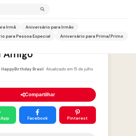
ara Irmã
Aniversário para Irmão
io para Pessoa Especial
Aniversário para Prima/Primo
em de Aniversário
a Amigo
 HappyBirthday Brasil
· Atualizado em 15 de julho
Compartilhar
sApp
Facebook
Pinterest