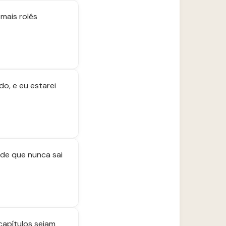
 mais rolês
o, e eu estarei
ade que nunca sai
capítulos sejam