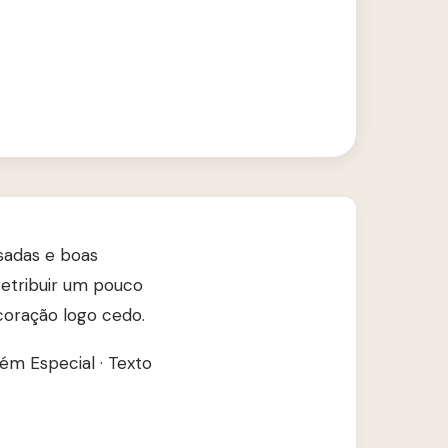
sadas e boas
retribuir um pouco
coração logo cedo.
uém Especial
·
Texto