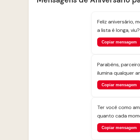
Feliz aniversário,
a lista é longa, viu?
Copiar mensagem
Parabéns, parceiro
ilumina qualquer a
Copiar mensagem
Ter você como amig
quanto cada mome
Copiar mensagem