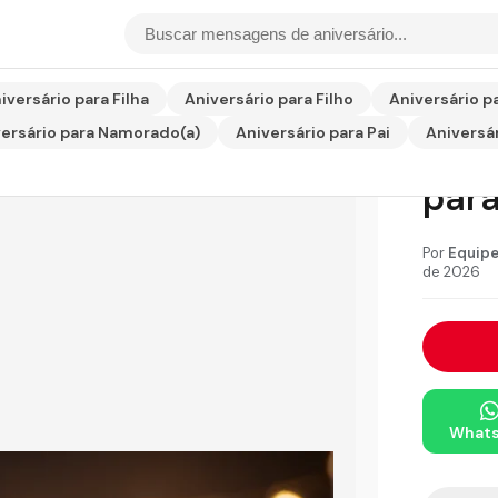
io para Amigo
iversário para Filha
Aniversário para Filho
Aniversário p
ersário para Namorado(a)
Aniversário para Pai
Aniversár
Imag
par
Por
Equipe
de 2026
What