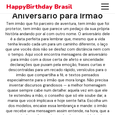
HappyBirthday Brasil
Aniversário para Irmão
Tem irmão que foi parceiro de aventura, tem irmão que foi
protetor, tem irmão que parece um pedaço da sua própria
história andando por aí com outro nome. O aniversário dele
é a data perfeita para lembrar que, mesmo que a vida
tenha levado cada um para um caminho diferente, o laço
que une vocês dois não se desfaz com distância nem com
o tempo. Aqui você encontra mensagens de aniversário
para irmão com a dose certa de afeto e sinceridade:
declarações que puxam pela emoção, frases curtas e
descontraídas para um recado rápido, versículos para o
irmão que compartilha a fé, e textos pensados
especialmente para o irmão que mora longe. Não precisa
inventar discursos grandiosos — a melhor homenagem
quase sempre cabe num detalhe: aquela vez em que ele
te estendeu a mão, o conselho que só ele soube dar, a
mania que você implicava e hoje sente falta. Escolha um
dos modelos, encaixe essa lembrança e mande: o irmão
que recebe uma mensagem assim entende, na hora, que a