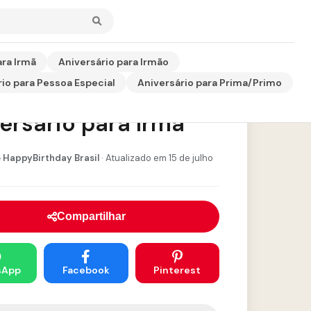
ara Irmã
Aniversário para Irmão
io para Pessoa Especial
Aniversário para Prima/Primo
sagem de
ersário para Irmã
 HappyBirthday Brasil
· Atualizado em 15 de julho
Compartilhar
sApp
Facebook
Pinterest