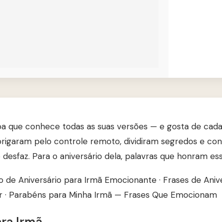
oa que conhece todas as suas versões — e gosta de cada
brigaram pelo controle remoto, dividiram segredos e co
esfaz. Para o aniversário dela, palavras que honram essa 
o de Aniversário para Irmã Emocionante
·
Frases de Aniv
r
·
Parabéns para Minha Irmã — Frases Que Emocionam
ra Irmã