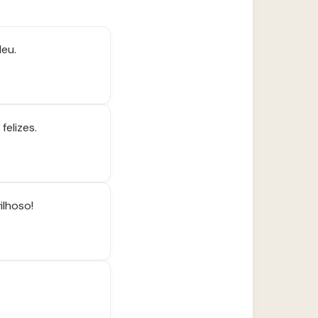
deu.
elizes.
ilhoso!