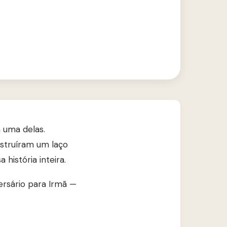
 uma delas.
nstruíram um laço
história inteira.
ersário para Irmã —