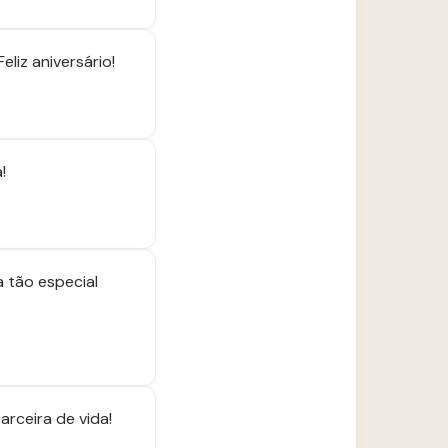
liz aniversário!
!
a tão especial
arceira de vida!