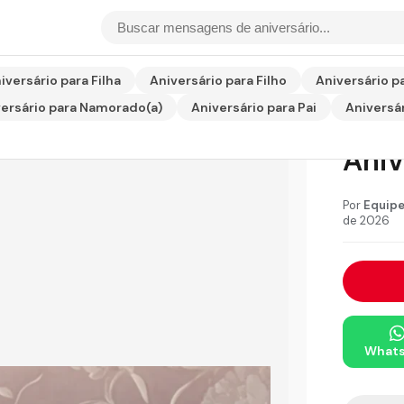
io para Irmã
iversário para Filha
Aniversário para Filho
Aniversário p
ersário para Namorado(a)
Aniversário para Pai
Aniversár
Men
Aniv
Por
Equipe
de 2026
What