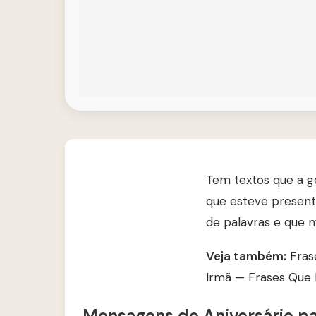
Tem textos que a ge
que esteve present
de palavras e que m
Veja também:
Fras
Irmã — Frases Qu
Mensagens de Aniversário pa