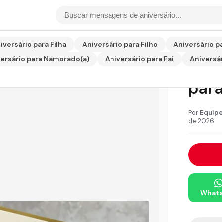
ara Irmã Emocionante
iversário para Filha
Aniversário para Filho
Aniversário p
ersário para Namorado(a)
Aniversário para Pai
Aniversár
Text
par
Por
Equipe
de 2026
What