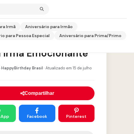
ara Irmã
Aniversário para Irmão
io para Pessoa Especial
Aniversário para Prima/Primo
o de Aniversário
a Irmã Emocionante
 HappyBirthday Brasil
· Atualizado em 15 de julho
Compartilhar
sApp
Facebook
Pinterest