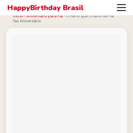
HappyBirthday Brasil
Início
›
Aniversário para Pai
›
O Herói que Chamo de Pai
faz Aniversário