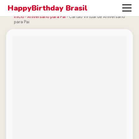
HappyBirthday Brasil
Início
›
Aniversário para Pai
›
Cartão Virtual de Aniversário
para Pai