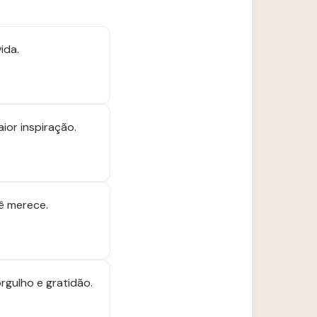
ida.
ior inspiração.
cê merece.
rgulho e gratidão.