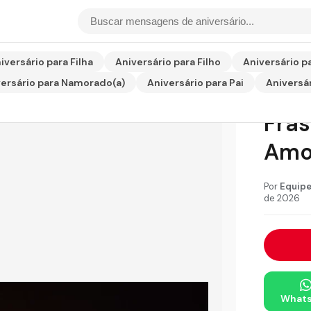
 Frases de Orgulho e Amor
iversário para Filha
Aniversário para Filho
Aniversário p
ersário para Namorado(a)
Aniversário para Pai
Aniversár
Para
Fras
Amo
Por
Equipe
de 2026
What