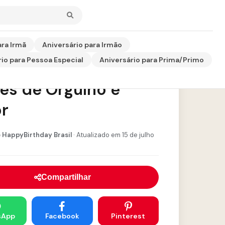
ara Irmã
Aniversário para Irmão
io para Pessoa Especial
Aniversário para Prima/Primo
béns para Filho —
es de Orgulho e
r
 HappyBirthday Brasil
· Atualizado em 15 de julho
Compartilhar
sApp
Facebook
Pinterest