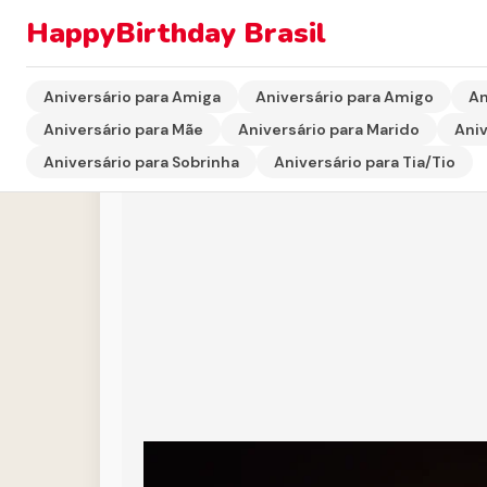
HappyBirthday Brasil
Início
›
Aniversário para Filho
›
Parabéns para Filho —
Aniversário para Amiga
Aniversário para Amigo
An
Aniversário para Mãe
Aniversário para Marido
Aniv
Aniversário para Sobrinha
Aniversário para Tia/Tio