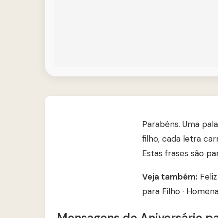
Parabéns. Uma pala
filho, cada letra ca
Estas frases são pa
Veja também:
Feli
para Filho
·
Homenag
Mensagens de Aniversário pa