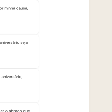
or minha causa,
niversário seja
 aniversário,
ser o abraço que