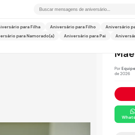
ra Mãe
iversário para Filha
Aniversário para Filho
Aniversário p
ersário para Namorado(a)
Aniversário para Pai
Aniversár
Men
Mãe
Por
Equipe
de 2026
What