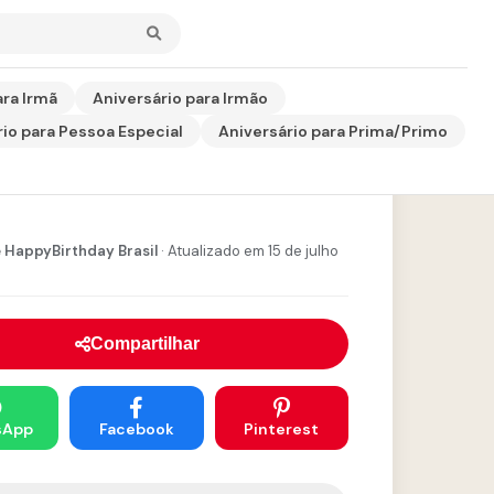
ara Irmã
Aniversário para Irmão
io para Pessoa Especial
Aniversário para Prima/Primo
sagem de Filho para
 HappyBirthday Brasil
· Atualizado em 15 de julho
Compartilhar
sApp
Facebook
Pinterest