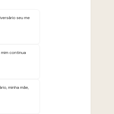
iversário seu me
e mim continua
ário, minha mãe,