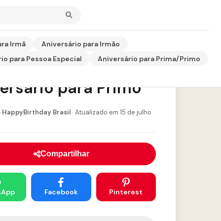
ara Irmã
Aniversário para Irmão
io para Pessoa Especial
Aniversário para Prima/Primo
ão Virtual de
ersário para Primo
 HappyBirthday Brasil
· Atualizado em 15 de julho
Compartilhar
sApp
Facebook
Pinterest