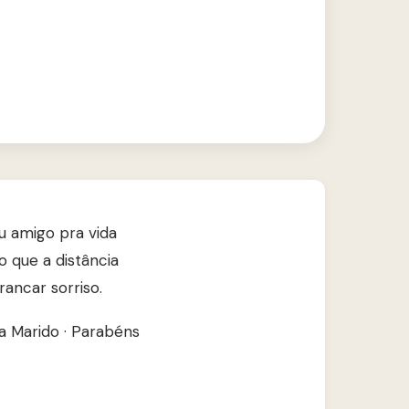
u amigo pra vida
o que a distância
ancar sorriso.
a Marido
·
Parabéns