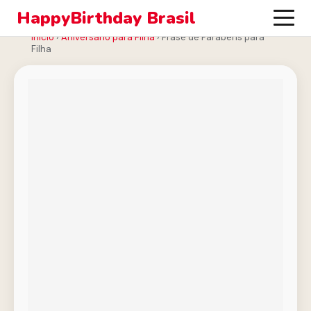
HappyBirthday Brasil
Início
›
Aniversário para Filha
›
Frase de Parabéns para
Filha