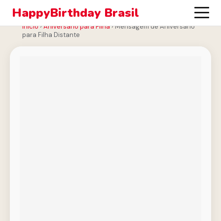
HappyBirthday Brasil
Início
›
Aniversário para Filha
›
Mensagem de Aniversário
para Filha Distante