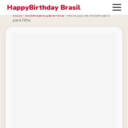
HappyBirthday Brasil
Início
›
Aniversário para Filha
›
Versículo de Aniversário
para Filha