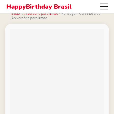
HappyBirthday Brasil
Início
›
Aniversário para Irmão
›
Mensagem Carinhosa de
Aniversário para Irmão