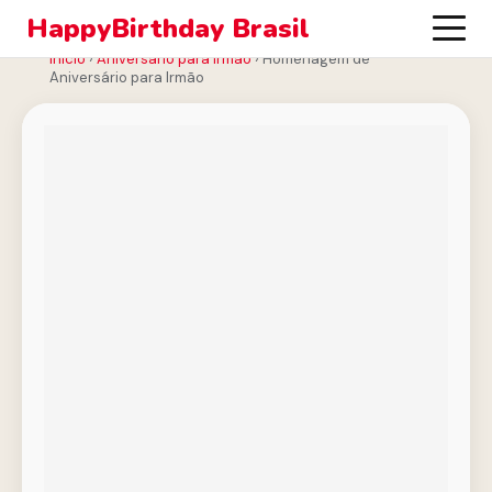
HappyBirthday Brasil
Início
›
Aniversário para Irmão
›
Homenagem de
Aniversário para Irmão