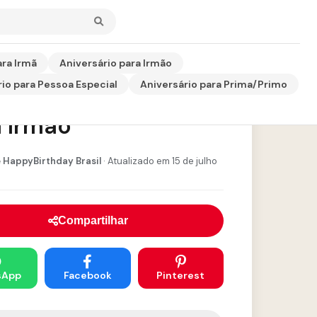
ara Irmã
Aniversário para Irmão
io para Pessoa Especial
Aniversário para Prima/Primo
a de Aniversário
 Irmão
 HappyBirthday Brasil
· Atualizado em 15 de julho
Compartilhar
sApp
Facebook
Pinterest