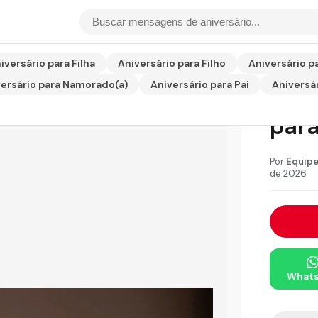
 para Irmão
iversário para Filha
Aniversário para Filho
Aniversário p
ersário para Namorado(a)
Aniversário para Pai
Aniversár
Poem
para
Por
Equipe
de 2026
What