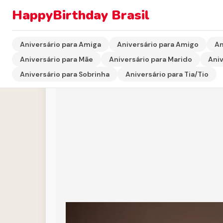
HappyBirthday Brasil
Início
›
Aniversário para Irmão
›
Poema de Aniversário
Aniversário para Amiga
Aniversário para Amigo
An
Aniversário para Mãe
Aniversário para Marido
Aniv
Aniversário para Sobrinha
Aniversário para Tia/Tio