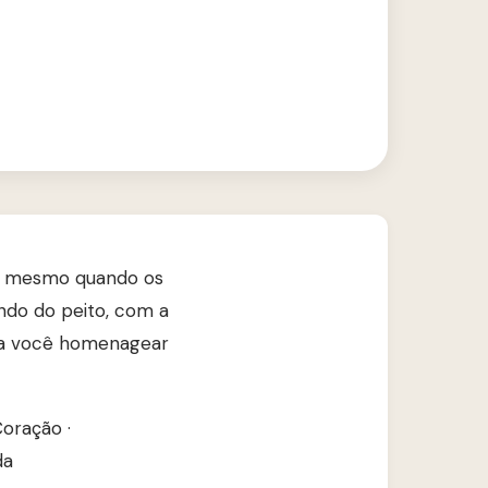
ra, mesmo quando os
undo do peito, com a
ara você homenagear
Coração
·
da