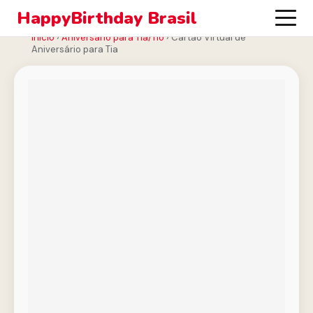
HappyBirthday Brasil
Início
›
Aniversário para Tia/Tio
›
Cartão Virtual de
Aniversário para Tia