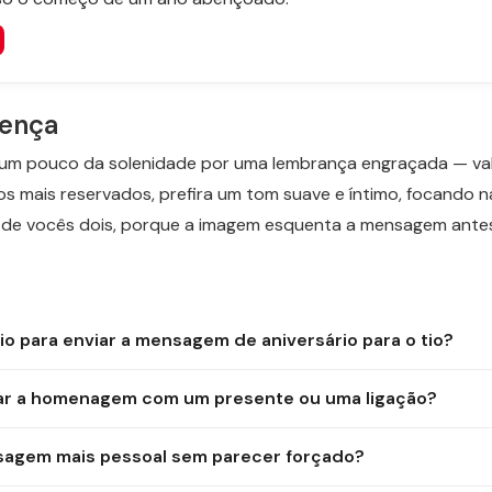
rença
que um pouco da solenidade por uma lembrança engraçada — val
os mais reservados, prefira um tom suave e íntimo, focando n
a de vocês dois, porque a imagem esquenta a mensagem antes m
io para enviar a mensagem de aniversário para o tio?
ar a homenagem com um presente ou uma ligação?
sagem mais pessoal sem parecer forçado?