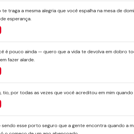
 te traga a mesma alegria que você espalha na mesa de dom
 de esperança.
ocê é pouco ainda — quero que a vida te devolva em dobro t
em fazer alarde.
u, tio, por todas as vezes que você acreditou em mim quando
 sendo esse porto seguro que a gente encontra quando a ma
a só o começo de um ano abençoado.