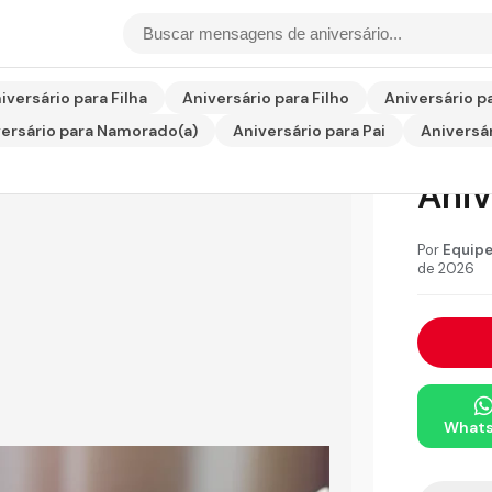
sário para Tio
iversário para Filha
Aniversário para Filho
Aniversário p
ersário para Namorado(a)
Aniversário para Pai
Aniversár
Hom
Aniv
Por
Equipe
de 2026
What