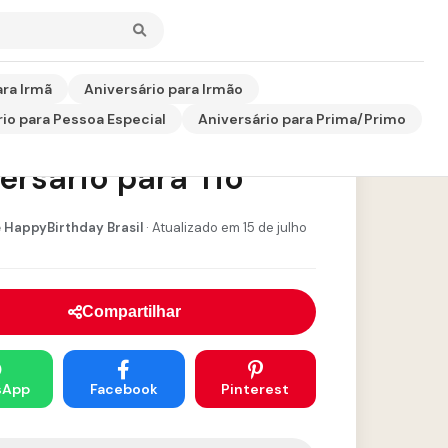
ara Irmã
Aniversário para Irmão
io para Pessoa Especial
Aniversário para Prima/Primo
enagem de
ersário para Tio
 HappyBirthday Brasil
· Atualizado em 15 de julho
Compartilhar
sApp
Facebook
Pinterest