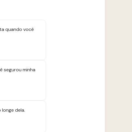
olta quando você
cê segurou minha
 longe dela.