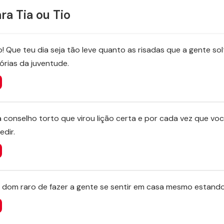
a Tia ou Tio
 tio! Que teu dia seja tão leve quanto as risadas que a gente s
órias da juventude.
 conselho torto que virou lição certa e por cada vez que vo
dir.
e dom raro de fazer a gente se sentir em casa mesmo estando