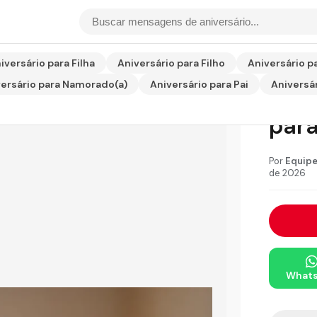
o para Tia
iversário para Filha
Aniversário para Filho
Aniversário p
ersário para Namorado(a)
Aniversário para Pai
Aniversár
Cart
para
Por
Equipe
de 2026
What