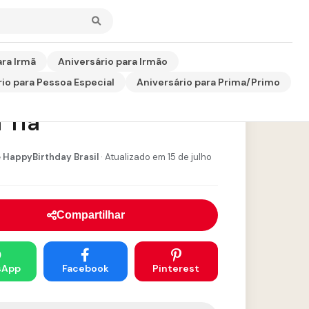
ara Irmã
Aniversário para Irmão
io para Pessoa Especial
Aniversário para Prima/Primo
ão de Aniversário
 Tia
 HappyBirthday Brasil
· Atualizado em 15 de julho
Compartilhar
sApp
Facebook
Pinterest