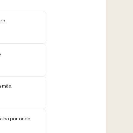
re.
.
a mãe.
palha por onde