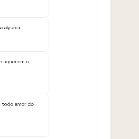
a alguma.
que aquecem o
m todo amor do