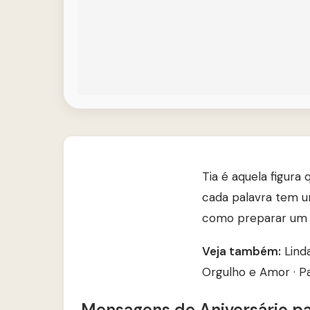
Tia é aquela figura
cada palavra tem u
como preparar um a
Veja também:
Lind
Orgulho e Amor
·
P
Mensagens de Aniversário par