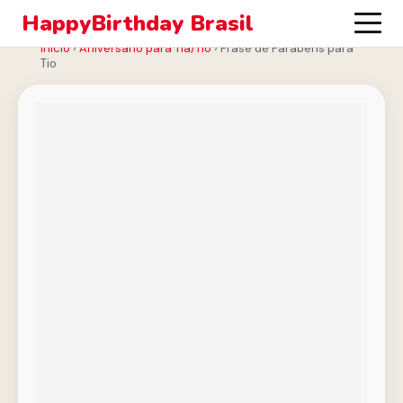
HappyBirthday Brasil
Início
›
Aniversário para Tia/Tio
›
Frase de Parabéns para
Tio