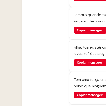
Lembro quando tua
seguram teus sonh
Copiar mensagem
Filha, tua existên
leves, refrões aleg
Copiar mensagem
Tem uma força em 
brilho que ninguém
Copiar mensagem