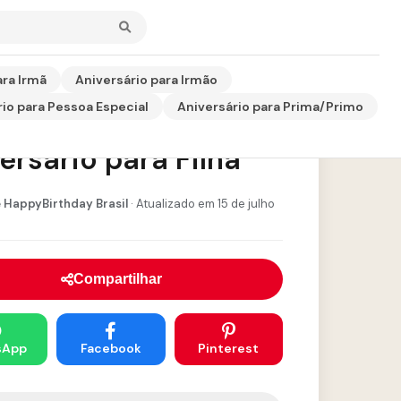
ara Irmã
Aniversário para Irmão
io para Pessoa Especial
Aniversário para Prima/Primo
enagem de
ersário para Filha
 HappyBirthday Brasil
· Atualizado em 15 de julho
Compartilhar
sApp
Facebook
Pinterest