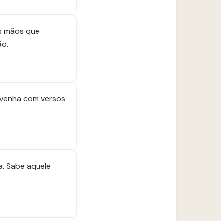
as mãos que
ão.
o venha com versos
a. Sabe aquele