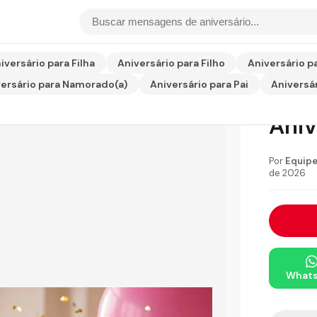
rio para Filha
iversário para Filha
Aniversário para Filho
Aniversário p
ersário para Namorado(a)
Aniversário para Pai
Aniversár
Hom
Aniv
Por
Equipe
de 2026
What