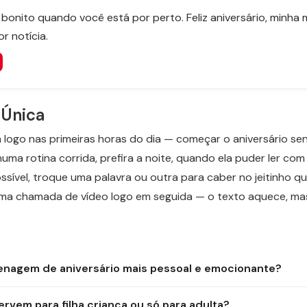
bonito quando você está por perto. Feliz aniversário, minha 
r notícia.
Única
m logo nas primeiras horas do dia — começar o aniversário 
 numa rotina corrida, prefira a noite, quando ela puder ler c
sível, troque uma palavra ou outra para caber no jeitinho que
ma chamada de vídeo logo em seguida — o texto aquece, ma
nagem de aniversário mais pessoal e emocionante?
vem para filha criança ou só para adulta?