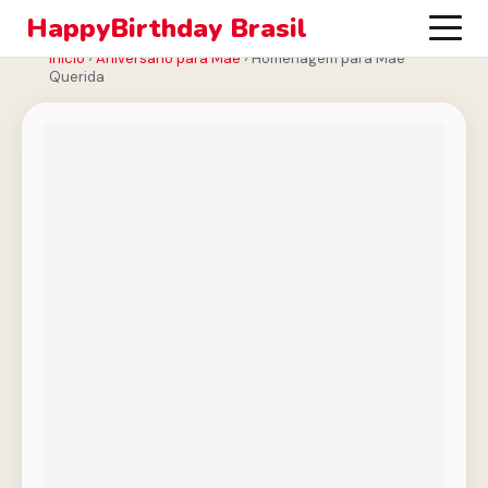
HappyBirthday Brasil
Início
›
Aniversário para Mãe
›
Homenagem para Mãe
Querida