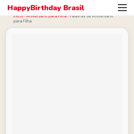
HappyBirthday Brasil
Início
›
Aniversário para Filha
›
Palavras de Aniversário
para Filha