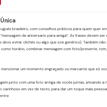
Única
ortuguês brasileiro, com conselhos práticos para quem quer e
ensagem de aniversario para amiga”. As frases devem ser cal
s devo evitar clichês ou algo que soe genérico). Também não
 como horário, combinar mensagem com foto/presente, tom
rir mencionar um momento engraçado ou marcante que só vo
em junto com uma foto antiga de vocês juntas, ativando a n
io carinhoso em vez de texto, para dar um toque mais pessoal
 entre