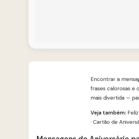
Encontrar a mensage
frases calorosas e
mais divertida — pa
Veja também:
Feli
·
Cartão de Anivers
Mensagens de Aniversário p