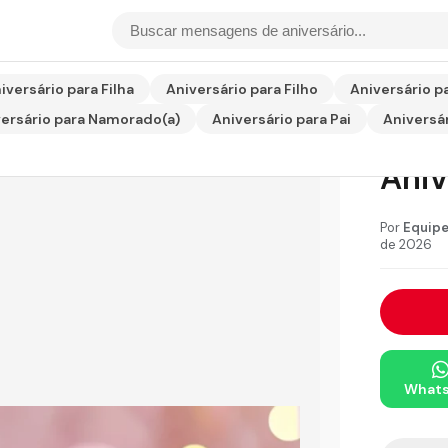
niversário para Amiga
iversário para Filha
Aniversário para Filho
Aniversário p
ersário para Namorado(a)
Aniversário para Pai
Aniversár
Men
Aniv
Por
Equipe
de 2026
What