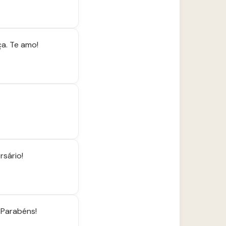
ça. Te amo!
rsário!
 Parabéns!