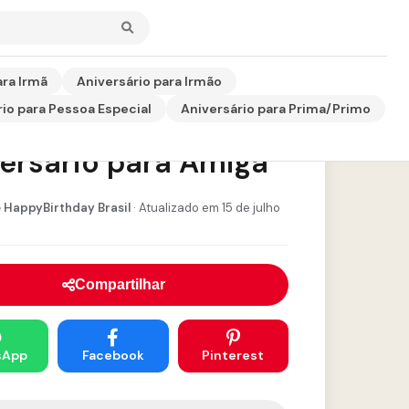
ara Irmã
Aniversário para Irmão
io para Pessoa Especial
Aniversário para Prima/Primo
sagem de Feliz
ersário para Amiga
 HappyBirthday Brasil
· Atualizado em 15 de julho
Compartilhar
sApp
Facebook
Pinterest