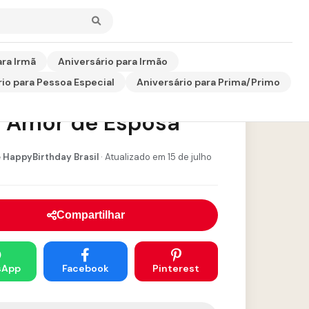
ara Irmã
Aniversário para Irmão
io para Pessoa Especial
Aniversário para Prima/Primo
ersário do Marido
 Amor de Esposa
 HappyBirthday Brasil
· Atualizado em 15 de julho
Compartilhar
sApp
Facebook
Pinterest