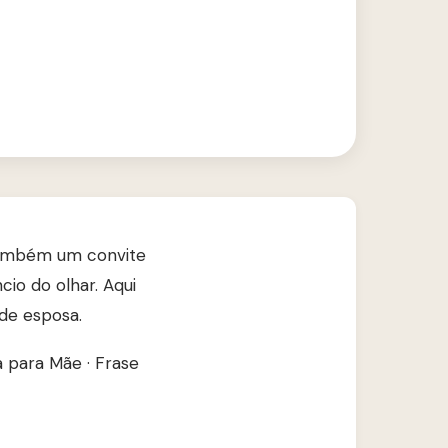
 também um convite
cio do olhar. Aqui
de esposa.
a para Mãe
·
Frase