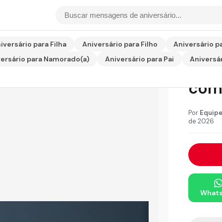
do com Amor de Esposa
iversário para Filha
Aniversário para Filho
Aniversário p
ersário para Namorado(a)
Aniversário para Pai
Aniversár
Aniv
com
Por
Equipe
de 2026
What