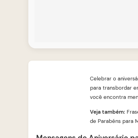
Celebrar o anivers
para transbordar em
você encontra men
Veja também:
Fras
de Parabéns para M
Mensagens de Aniversário p