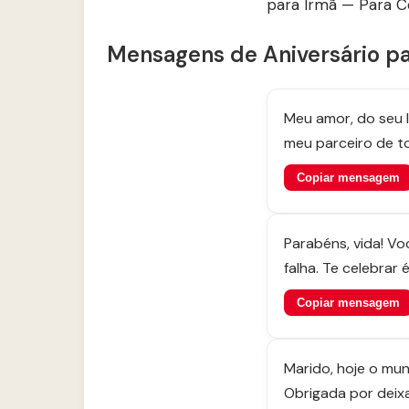
para Irmã — Para Co
Mensagens de Aniversário p
Meu amor, do seu l
meu parceiro de t
Copiar mensagem
Parabéns, vida! Vo
falha. Te celebrar é 
Copiar mensagem
Marido, hoje o mun
Obrigada por deixar