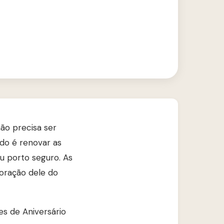
ão precisa ser
ido é renovar as
eu porto seguro. As
coração dele do
es de Aniversário