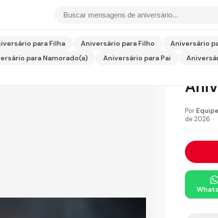
sário para Marido
iversário para Filha
Aniversário para Filho
Aniversário p
ersário para Namorado(a)
Aniversário para Pai
Aniversár
Men
Aniv
Por
Equipe
de 2026
What