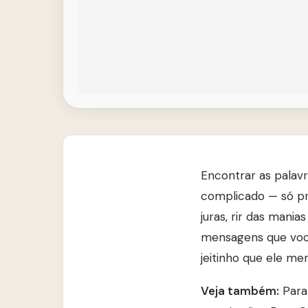
Encontrar as palav
complicado — só pre
juras, rir das mani
mensagens que você
jeitinho que ele me
Veja também:
Para