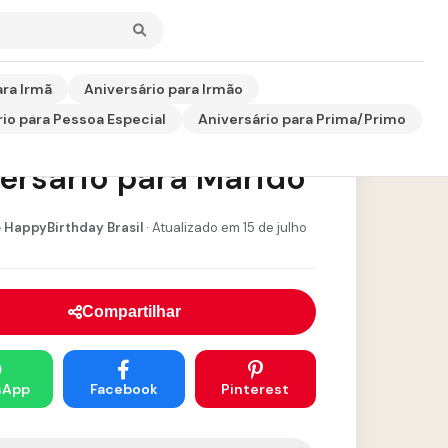
ara Irmã
Aniversário para Irmão
io para Pessoa Especial
Aniversário para Prima/Primo
sagem de
ersário para Marido
 HappyBirthday Brasil
· Atualizado em 15 de julho
Compartilhar
sApp
Facebook
Pinterest