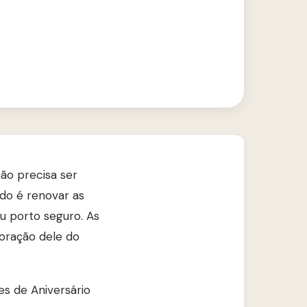
ão precisa ser
ido é renovar as
eu porto seguro. As
coração dele do
es de Aniversário