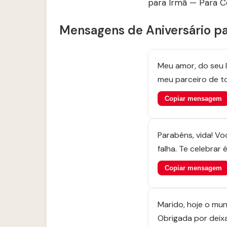
para Irmã — Para Co
Mensagens de Aniversário p
Meu amor, do seu l
meu parceiro de t
Copiar mensagem
Parabéns, vida! Vo
falha. Te celebrar é 
Copiar mensagem
Marido, hoje o mun
Obrigada por deixar