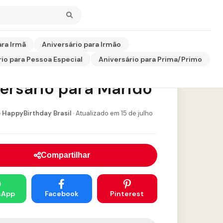
ara Irmã
Aniversário para Irmão
io para Pessoa Especial
Aniversário para Prima/Primo
sagem de
ersário para Marido
 HappyBirthday Brasil
· Atualizado em 15 de julho
Compartilhar
sApp
Facebook
Pinterest