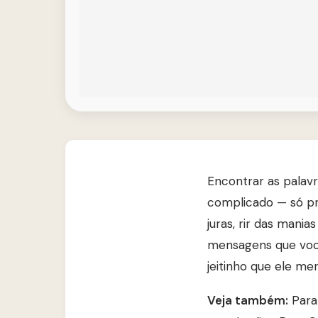
Encontrar as palav
complicado — só pre
juras, rir das mani
mensagens que você
jeitinho que ele me
Veja também:
Para