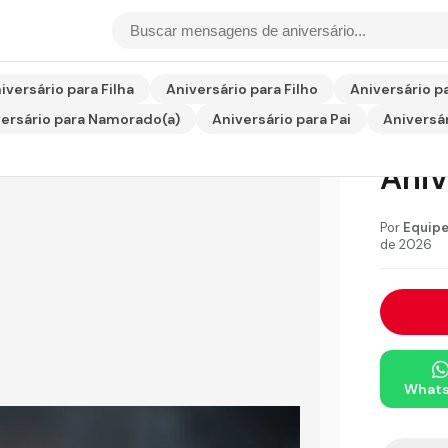
sário para Marido
iversário para Filha
Aniversário para Filho
Aniversário p
ersário para Namorado(a)
Aniversário para Pai
Aniversár
Men
Aniv
Por
Equipe
de 2026
What