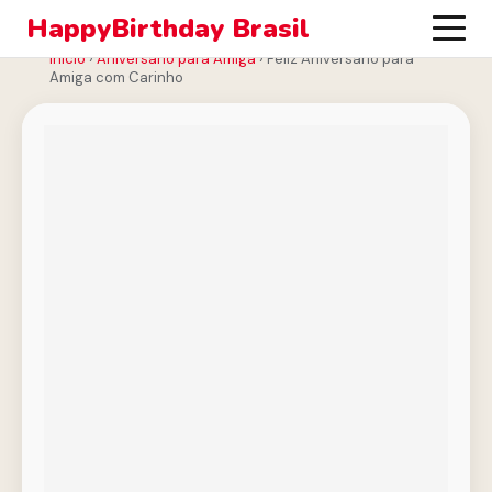
HappyBirthday Brasil
Início
›
Aniversário para Amiga
›
Feliz Aniversário para
Amiga com Carinho