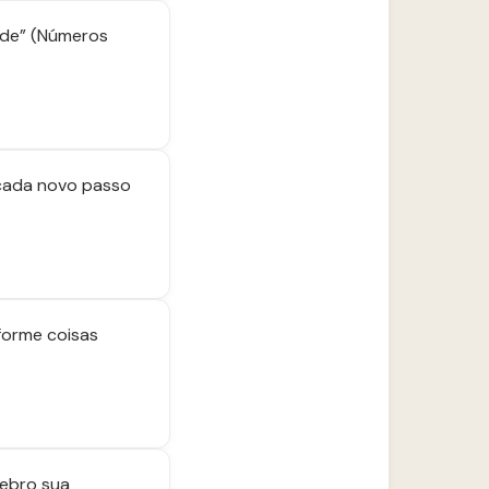
rde” (Números
 cada novo passo
forme coisas
lebro sua