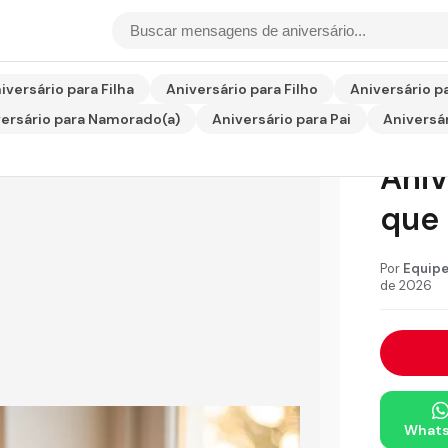
ário para Amiga que Deus Abençoe
iversário para Filha
Aniversário para Filho
Aniversário p
ersário para Namorado(a)
Aniversário para Pai
Aniversár
Men
Aniv
que
Por
Equipe
de 2026
What