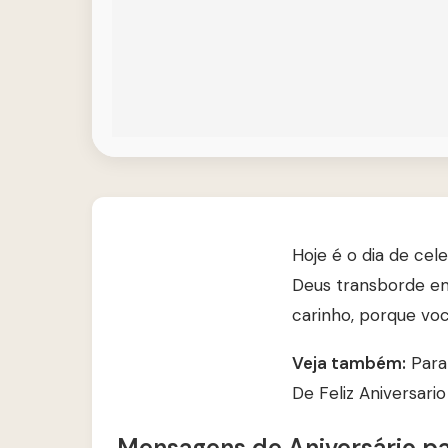
Hoje é o dia de cel
Deus transborde em
carinho, porque vo
Veja também:
Para
De Feliz Aniversari
Mensagens de Aniversário p