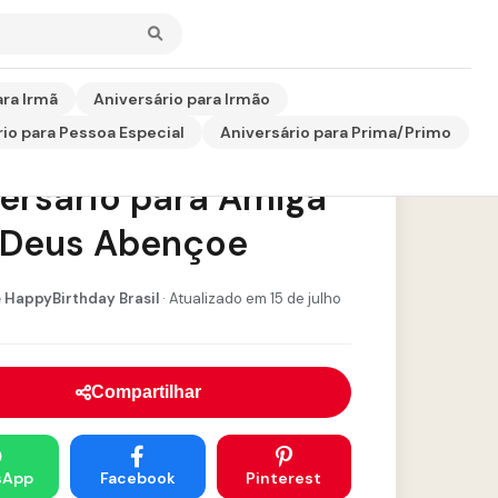
ara Irmã
Aniversário para Irmão
io para Pessoa Especial
Aniversário para Prima/Primo
sagem de
ersário para Amiga
 Deus Abençoe
 HappyBirthday Brasil
· Atualizado em 15 de julho
Compartilhar
sApp
Facebook
Pinterest