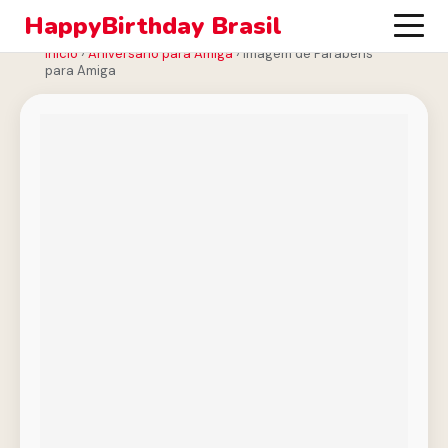
HappyBirthday Brasil
Início
›
Aniversário para Amiga
›
Imagem de Parabéns
para Amiga