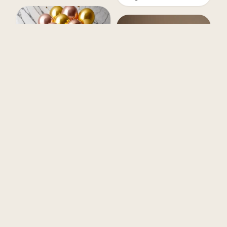
Surpresa de Aniversário
para Amiga — Ideias e
Imagem de Parabéns
Mensagens
para Amiga