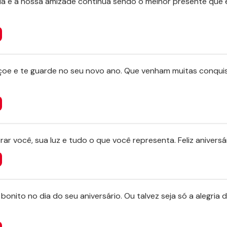
da e a nossa amizade continua sendo o melhor presente que e
oe e te guarde no seu novo ano. Que venham muitas conquist
rar você, sua luz e tudo o que você representa. Feliz aniversá
onito no dia do seu aniversário. Ou talvez seja só a alegria de 