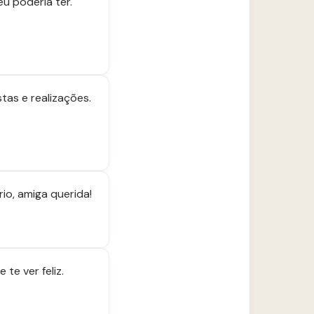
u poderia ter.
as e realizações.
rio, amiga querida!
te ver feliz.