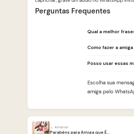
caprichar, grave um áudio no WhatsApp imita
Perguntas Frequentes
Qual a melhor frase
Como fazer a amiga 
Posso usar essas 
Escolha sua mensag
amiga pelo WhatsApp
← Anterior
Parabéns para Amiga que É Como Irmã