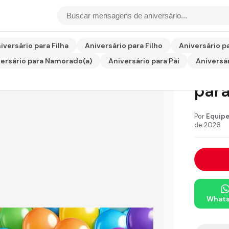
io para Amiga Engraçadas
iversário para Filha
Aniversário para Filho
Aniversário p
ersário para Namorado(a)
Aniversário para Pai
Aniversár
Fras
par
Por
Equipe
de 2026
What