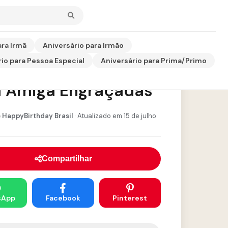
ara Irmã
Aniversário para Irmão
io para Pessoa Especial
Aniversário para Prima/Primo
es de Aniversário
a Amiga Engraçadas
 HappyBirthday Brasil
· Atualizado em 15 de julho
Compartilhar
sApp
Facebook
Pinterest