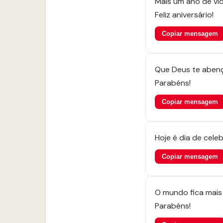
Mais um ano de vi
Feliz aniversário!
Copiar mensagem
Que Deus te abenç
Parabéns!
Copiar mensagem
Hoje é dia de celeb
Copiar mensagem
O mundo fica mais b
Parabéns!