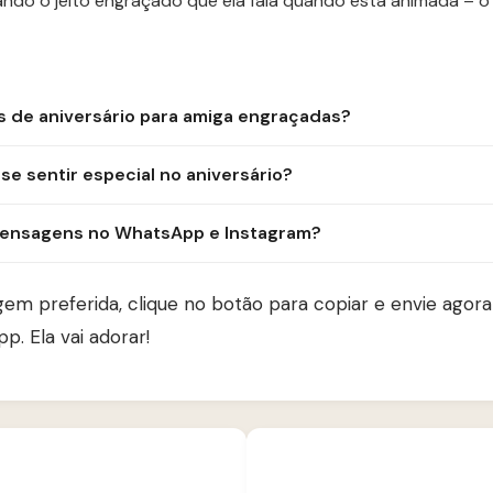
ndo o jeito engraçado que ela fala quando está animada – o
s de aniversário para amiga engraçadas?
se sentir especial no aniversário?
mensagens no WhatsApp e Instagram?
em preferida, clique no botão para copiar e envie ago
. Ela vai adorar!