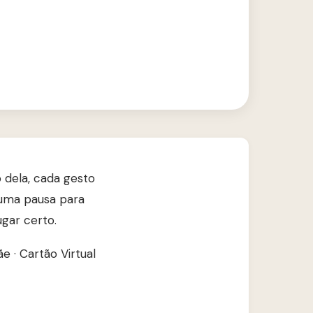
 dela, cada gesto
e uma pausa para
ugar certo.
ãe
·
Cartão Virtual