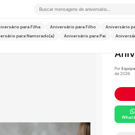
niversário para Mãe
iversário para Filha
Aniversário para Filho
Aniversário p
ersário para Namorado(a)
Aniversário para Pai
Aniversár
Lin
Aniv
Por
Equipe
de 2026
What