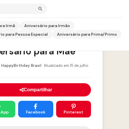
ara Irmã
Aniversário para Irmão
io para Pessoa Especial
Aniversário para Prima/Primo
da Homenagem de
ersário para Mãe
 HappyBirthday Brasil
· Atualizado em 15 de julho
Compartilhar
sApp
Facebook
Pinterest