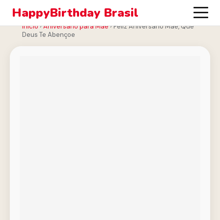
HappyBirthday Brasil
Início
›
Aniversário para Mãe
›
Feliz Aniversário Mãe, Que
Deus Te Abençoe