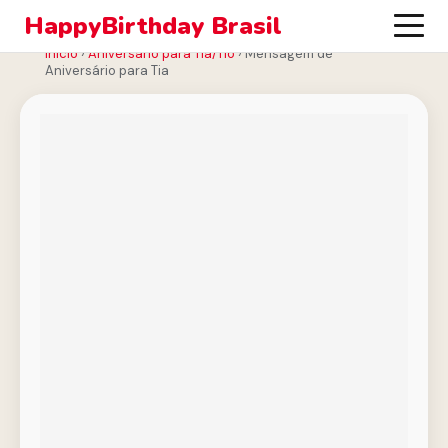
HappyBirthday Brasil
Início
›
Aniversário para Tia/Tio
›
Mensagem de
Aniversário para Tia