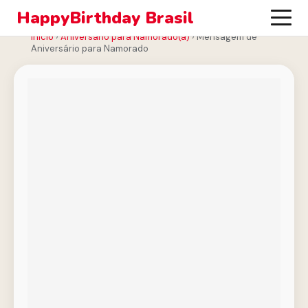
HappyBirthday Brasil
Início
›
Aniversário para Namorado(a)
›
Mensagem de
Aniversário para Namorado