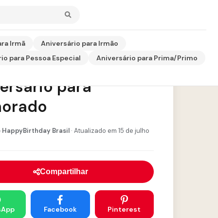
ara Irmã
Aniversário para Irmão
io para Pessoa Especial
Aniversário para Prima/Primo
sagem de
ersário para
orado
 HappyBirthday Brasil
· Atualizado em 15 de julho
Compartilhar
sApp
Facebook
Pinterest