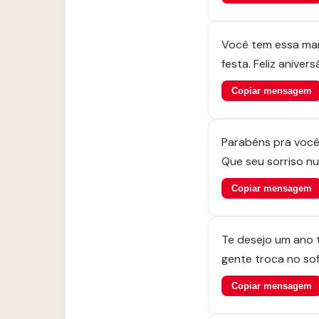
Você tem essa man
festa. Feliz aniver
Copiar mensagem
Parabéns pra você
Que seu sorriso nu
Copiar mensagem
Te desejo um ano t
gente troca no so
Copiar mensagem