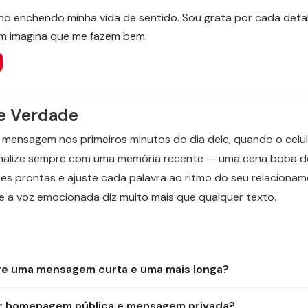
ano enchendo minha vida de sentido. Sou grata por cada deta
m imagina que me fazem bem.
e Verdade
 mensagem nos primeiros minutos do dia dele, quando o celula
sonalize sempre com uma memória recente — uma cena boba d
ses prontas e ajuste cada palavra ao ritmo do seu relacionam
e a voz emocionada diz muito mais que qualquer texto.
re uma mensagem curta e uma mais longa?
ar homenagem pública e mensagem privada?