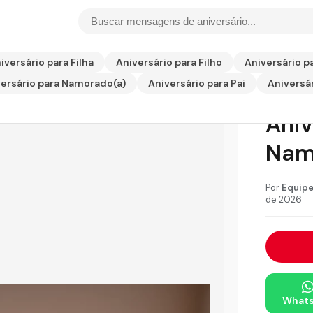
Aniversário para Namorado
iversário para Filha
Aniversário para Filho
Aniversário p
ersário para Namorado(a)
Aniversário para Pai
Aniversár
Men
Aniv
Nam
Por
Equipe
de 2026
What