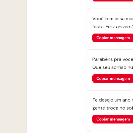
Você tem essa man
festa. Feliz aniver
Copiar mensagem
Parabéns pra você
Que seu sorriso nu
Copiar mensagem
Te desejo um ano t
gente troca no so
Copiar mensagem