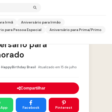
ara Irmã
Aniversário para Irmão
io para Pessoa Especial
Aniversário para Prima/Primo
sagem de
ersário para
orado
 HappyBirthday Brasil
· Atualizado em 15 de julho
Compartilhar
sApp
Facebook
Pinterest